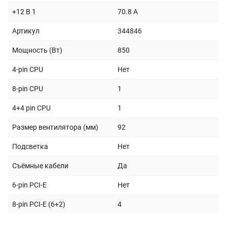
+12 В 1
70.8 A
Артикул
344846
Мощность (Вт)
850
4-pin CPU
Нет
8-pin CPU
1
4+4 pin CPU
1
Размер вентилятора (мм)
92
Подсветка
Нет
Съёмные кабели
Да
6-pin PCI-E
Нет
8-pin PCI-E (6+2)
4