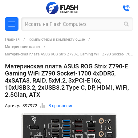
Главная
Компьютеры и комплектующие
Материнские платы
Материнская плата ASUS ROG Strix Z790-E Gaming WiFi Z790 Socket-1700 4xDDR5, 4xSATA3, RAID, 5xM.2, 3xPCI-E16x, 10xUSB3.2, 2xUSB3.2 Type C, DP, HDMI, WiFi, 2.5Glan, ATX
Материнская плата ASUS ROG Strix Z790-E
Gaming WiFi Z790 Socket-1700 4xDDR5,
4xSATA3, RAID, 5xM.2, 3xPCI-E16x,
10xUSB3.2, 2xUSB3.2 Type C, DP, HDMI, WiFi,
2.5Glan, ATX
Артикул 397972
В сравнение