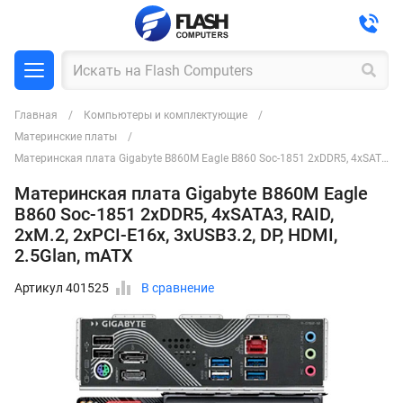
Главная
Компьютеры и комплектующие
Материнские платы
Материнская плата Gigabyte B860M Eagle B860 Soc-1851 2xDDR5, 4xSATA3, RAID, 2хM.2, 2xPCI-E16x, 3xUSB3.2, DP, HDMI, 2.5Glan, mATX
Материнская плата Gigabyte B860M Eagle
B860 Soc-1851 2xDDR5, 4xSATA3, RAID,
2хM.2, 2xPCI-E16x, 3xUSB3.2, DP, HDMI,
2.5Glan, mATX
Артикул 401525
В сравнение