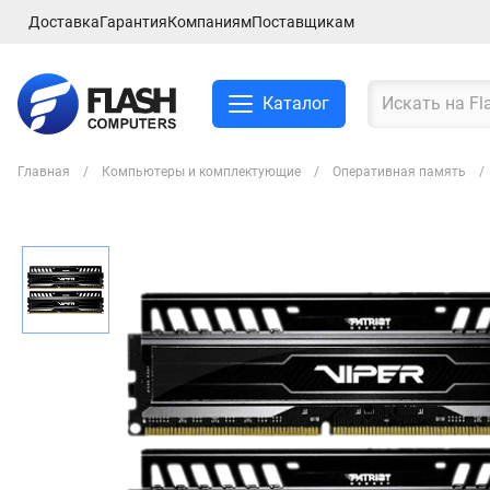
Доставка
Гарантия
Компаниям
Поставщикам
Каталог
Главная
Компьютеры и комплектующие
Оперативная память
Смартфоны и планшеты
Ноутбуки и аксессуры
Компьютеры и
комплектующие
Сетевое оборудование
ТВ, Аудио и Видео