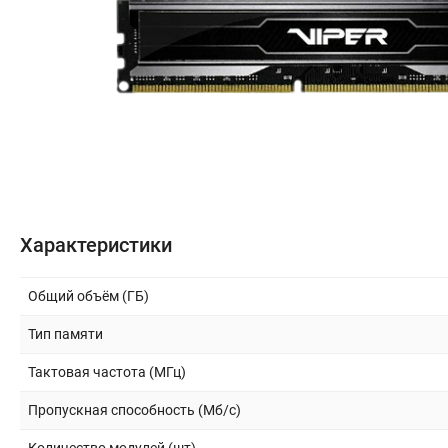
Бытовая техника
Периферия и оргтехника
Накопители
Кабели и переходники
Офис и Охрана
Характеристики
Спорт и туризм
Общий объём (ГБ)
Тип памяти
Строительство и ремонт
Тактовая частота (МГц)
Инструмент и материалы
Пропускная способность (Мб/с)
Сад и дача