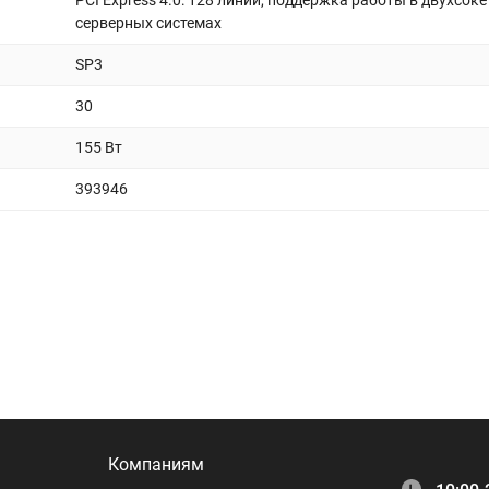
PCI Express 4.0: 128 линий, поддержка работы в двухсок
серверных системах
SP3
30
155 Вт
393946
Компаниям