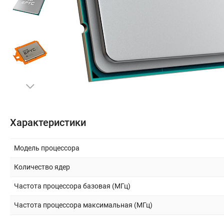
Бытовая техника
Периферия и оргтехника
Накопители
Кабели и переходники
Офис и Охрана
Характеристики
Спорт и туризм
Модель процессора
Количество ядер
Строительство и ремонт
Частота процессора базовая (МГц)
Инструмент и материалы
Частота процессора максимальная (МГц)
Сад и дача