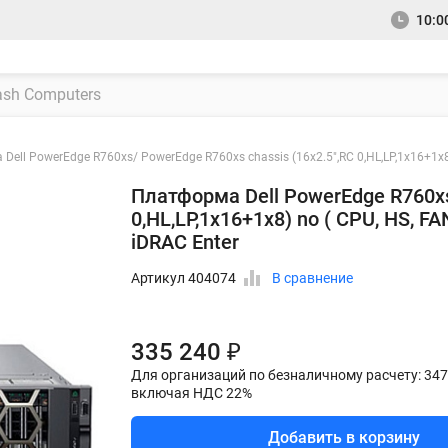
10:00
ell PowerEdge R760xs/ PowerEdge R760xs chassis (16x2.5",RC 0,HL,LP,1x16+1x8)
Платформа Dell PowerEdge R760xs
0,HL,LP,1x16+1x8) no ( CPU, HS, F
iDRAC Enter
Артикул 404074
В сравнение
335 240 ₽
Для организаций по безналичному расчету: 347
включая НДС 22%
Добавить в корзину