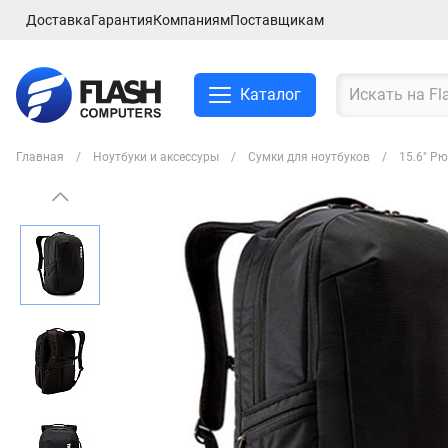
Доставка
Гарантия
Компаниям
Поставщикам
Каталог
Главная
Ноутбуки и аксессуры
Сумки для ноутбуков
15.6" Рю
Смартфоны и планшеты
Ноутбуки и аксессуры
Компьютеры и
комплектующие
Сетевое оборудование
ТВ, Аудио и Видео