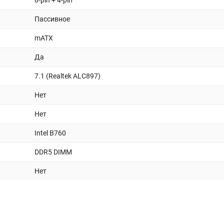
8-pin + 4-pin
Пассивное
mATX
Да
7.1 (Realtek ALC897)
Нет
Нет
Intel B760
DDR5 DIMM
Нет