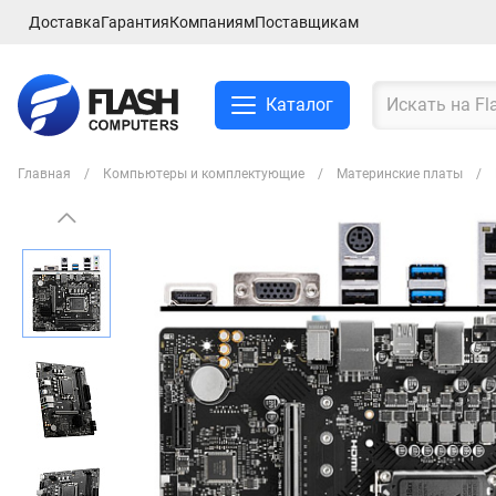
Доставка
Гарантия
Компаниям
Поставщикам
Каталог
Главная
Компьютеры и комплектующие
Материнские платы
Смартфоны и планшеты
Ноутбуки и аксессуры
Компьютеры и
комплектующие
Сетевое оборудование
ТВ, Аудио и Видео