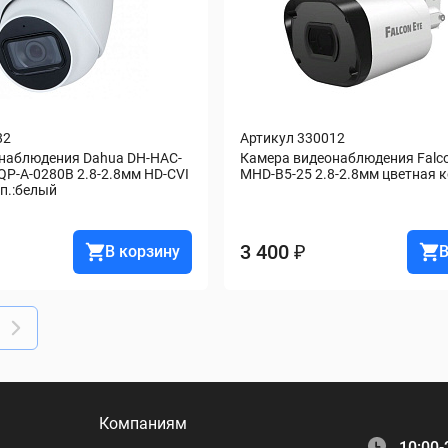
82
Артикул 330012
наблюдения Dahua DH-HAC-
Камера видеонаблюдения Falco
-A-0280B 2.8-2.8мм HD-CVI 
MHD-B5-25 2.8-2.8мм цветная 
рп.:белый
3 400 ₽
В корзину
В
Компаниям
10:00-