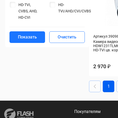
HD-TVI,
HD-
CVBS, AHD,
TVI/AHD/CVI/CVBS
HD-CVI
Артикул 3909
Показать
Очистить
Камера видео
HDW1231TLMQP
HD-TVI цв. ко
2 970 ₽
1
Покупателям