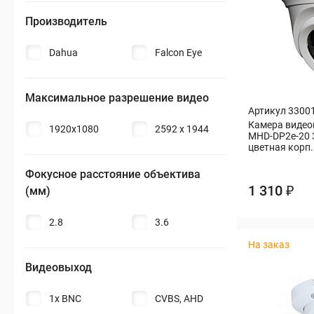
Производитель
Бытовая техника
Dahua
Falcon Eye
Периферия и оргтехника
Накопители
Максимальное разрешение видео
Артикул 3300
Камера видеон
1920x1080
2592 x 1944
Кабели и переходники
MHD-DP2e-20 3
цветная корп
Офис и Охрана
Фокусное расстояние объектива
1 310 ₽
(мм)
Спорт и туризм
2.8
3.6
Строительство и ремонт
На заказ
Видеовыход
Инструмент и материалы
1x BNC
CVBS, AHD
Сад и дача