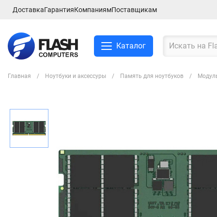
Доставка
Гарантия
Компаниям
Поставщикам
Каталог
Главная
Ноутбуки и аксессуры
Память для ноутбуков
Модуль
Смартфоны и планшеты
Ноутбуки и аксессуры
Компьютеры и
комплектующие
Сетевое оборудование
ТВ, Аудио и Видео