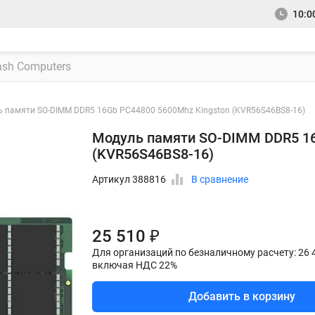
10:00
 памяти SO-DIMM DDR5 16Gb PC44800 5600Mhz Kingston (KVR56S46BS8-16)
Модуль памяти SO-DIMM DDR5 16
(KVR56S46BS8-16)
Артикул 388816
В сравнение
25 510 ₽
Для организаций по безналичному расчету: 26 
включая НДС 22%
Добавить в корзину