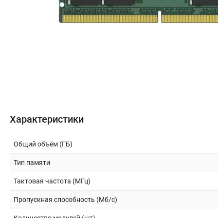
Бытовая техника
Периферия и оргтехника
Накопители
Кабели и переходники
Офис и Охрана
Характеристики
Спорт и туризм
Общий объём (ГБ)
Тип памяти
Строительство и ремонт
Тактовая частота (МГц)
Инструмент и материалы
Пропускная способность (Мб/с)
Сад и дача