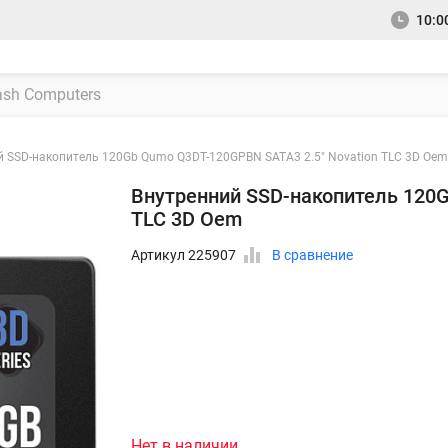
10:00
й SSD-накопитель 120Gb Qumo Q3DT-120GPBN SATA3 2.5" Novation TLC 3D Oem
Внутренний SSD-накопитель 120G
TLC 3D Oem
Артикул 225907
В сравнение
Нет в наличии