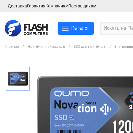
Доставка
Гарантия
Компаниям
Поставщикам
Каталог
Главная
Ноутбуки и аксессуры
SSD для ноутбуков
Внутренни
Смартфоны и планшеты
Ноутбуки и аксессуры
Компьютеры и
комплектующие
Сетевое оборудование
ТВ, Аудио и Видео