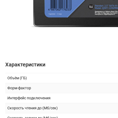
Бытовая техника
Периферия и оргтехника
Накопители
Кабели и переходники
Офис и Охрана
Характеристики
Спорт и туризм
Объём (ГБ)
Форм-фактор
Строительство и ремонт
Интерфейс подключения
Инструмент и материалы
Скорость чтения до (Мб/сек)
Сад и дача