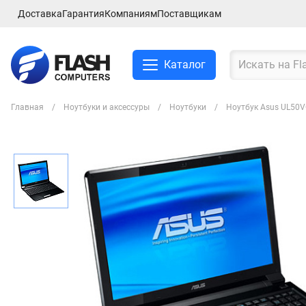
Доставка
Гарантия
Компаниям
Поставщикам
Каталог
Главная
Ноутбуки и аксессуры
Ноутбуки
Ноутбук Asus UL50V
Смартфоны и планшеты
Ноутбуки и аксессуры
Компьютеры и
комплектующие
Сетевое оборудование
ТВ, Аудио и Видео