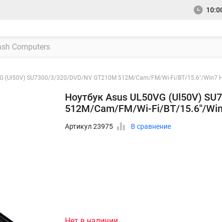
10:00
G (Ul50V) SU7300/3/320/DVD/NV GT210M 512M/Cam/FM/Wi-Fi/BT/15.6"/Win7 
Ноутбук Asus UL50VG (Ul50V) S
512M/Cam/FM/Wi-Fi/BT/15.6"/Wi
Артикул 23975
В сравнение
Нет в наличии