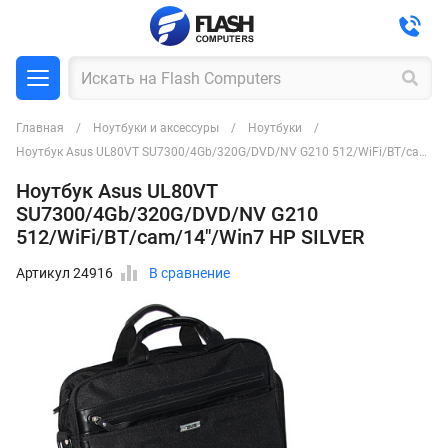
Главная
Ноутбуки и аксессуры
Ноутбуки
Ноутбук Asus UL80VT SU7300/4Gb/320G/DVD/NV G210 512/WiFi/BT/cam/14"/Win7 HP SILVER
Ноутбук Asus UL80VT
SU7300/4Gb/320G/DVD/NV G210
512/WiFi/BT/cam/14"/Win7 HP SILVER
Артикул 24916
В сравнение