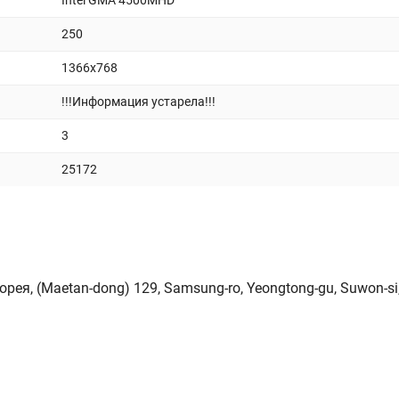
Intel GMA 4500MHD
250
1366x768
!!!Информация устарела!!!
3
25172
орея, (Maetan-dong) 129, Samsung-ro, Yeongtong-gu, Suwon-si,