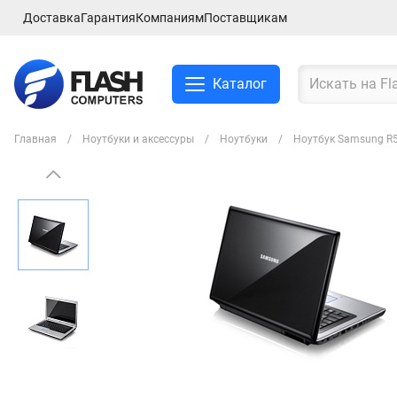
Доставка
Гарантия
Компаниям
Поставщикам
Каталог
Главная
Ноутбуки и аксессуры
Ноутбуки
Ноутбук Samsung R5
Смартфоны и планшеты
Ноутбуки и аксессуры
Компьютеры и
комплектующие
Сетевое оборудование
ТВ, Аудио и Видео