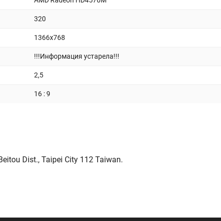
AMD Radeon HD4570M
320
1366x768
!!!Информация устарела!!!
2,5
16 : 9
itou Dist., Taipei City 112 Taiwan.