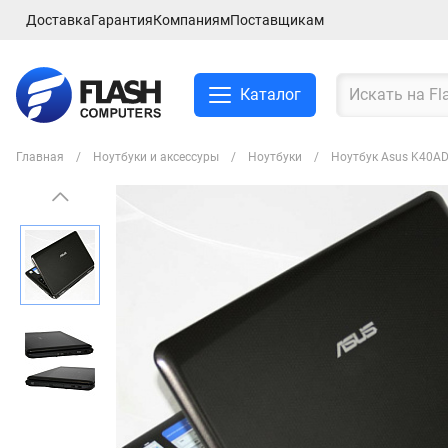
Доставка
Гарантия
Компаниям
Поставщикам
Каталог
Главная
Ноутбуки и аксессуры
Ноутбуки
Ноутбук Asus K40AD
Смартфоны и планшеты
Ноутбуки и аксессуры
Компьютеры и
комплектующие
Сетевое оборудование
ТВ, Аудио и Видео