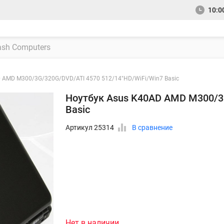
10:00
 AMD M300/3G/320G/DVD/ATI 4570 512/14"HD/WiFi/Win7 Basic
Ноутбук Asus K40AD AMD M300/3
Basic
Артикул 25314
В сравнение
Нет в наличии