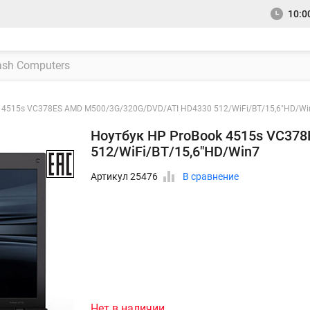
10:00
 4515s VC378ES AMD M500/3G/320G/DVD/ATI HD4330 512/WiFi/BT/15,6"HD/Wi
Ноутбук HP ProBook 4515s VC37
512/WiFi/BT/15,6"HD/Win7
Артикул 25476
В сравнение
Нет в наличии