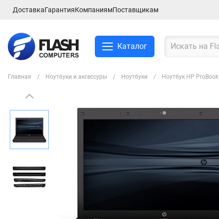
Доставка
Гарантия
Компаниям
Поставщикам
Каталог
Главная
Ноутбуки и аксессуры
Ноутбуки
Ноутбук HP ProBook
Смартфоны и планшеты
Ноутбуки и аксессуры
Компьютеры и
комплектующие
Сетевое оборудование
ТВ, Аудио и Видео