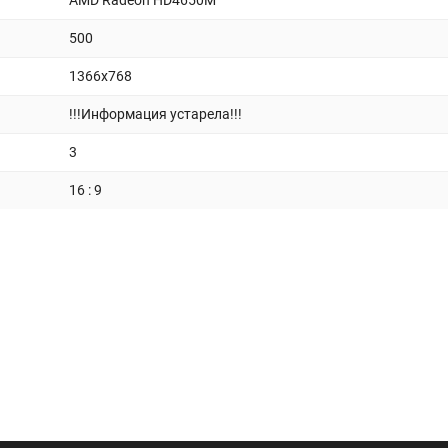
AMD Radeon HD4650M
500
1366x768
!!!Информация устарела!!!
3
16 : 9