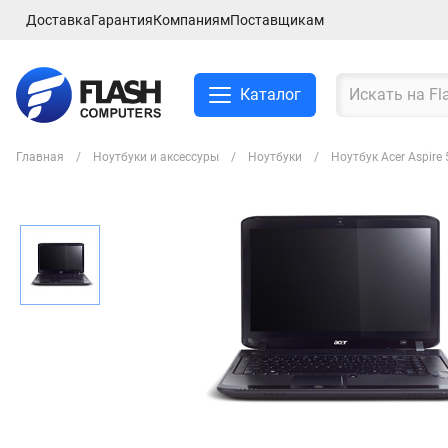
Доставка
Гарантия
Компаниям
Поставщикам
Каталог
Главная
Ноутбуки и аксессуры
Ноутбуки
Ноутбук Acer Aspir
Смартфоны и планшеты
Ноутбуки и аксессуры
Компьютеры и
комплектующие
Сетевое оборудование
ТВ, Аудио и Видео