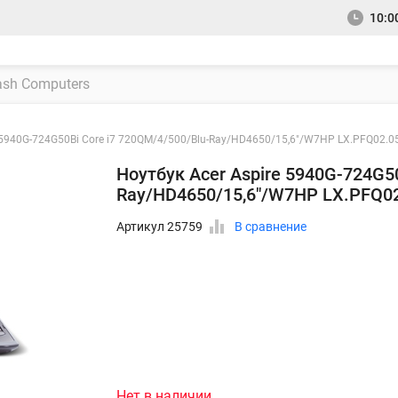
10:00
e 5940G-724G50Bi Core i7 720QM/4/500/Blu-Ray/HD4650/15,6"/W7HP LX.PFQ02.0
Ноутбук Acer Aspire 5940G-724G5
Ray/HD4650/15,6"/W7HP LX.PFQ0
Артикул 25759
В сравнение
Нет в наличии