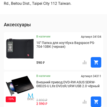
Rd., Beitou Dist., Taipei City 112 Taiwan.
Аксессуары
В наличии
Артикул 34104
10" Папка для ноутбука Bagspace PS-
704-10BK (черная)
590 ₽
В наличии
Артикул 34311
Внешний привод DVD-RW ASUS SDRW-
08D2S-U Lite DVD±R/±RW USB 2.0 чёрный
-10%
2 890 ₽
2 590 ₽