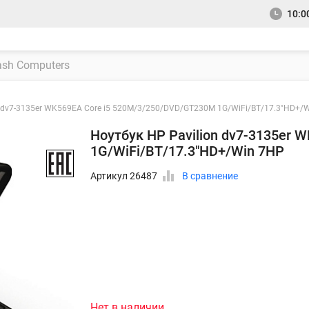
10:00
n dv7-3135er WK569EA Core i5 520M/3/250/DVD/GT230M 1G/WiFi/BT/17.3"HD+/
Ноутбук HP Pavilion dv7-3135er
1G/WiFi/BT/17.3"HD+/Win 7HP
Артикул 26487
В сравнение
Нет в наличии