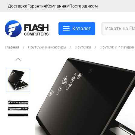
Доставка
Гарантия
Компаниям
Поставщикам
Каталог
Главная
Ноутбуки и аксессуры
Ноутбуки
Ноутбук HP Pavilio
Смартфоны и планшеты
Ноутбуки и аксессуры
Компьютеры и
комплектующие
Сетевое оборудование
ТВ, Аудио и Видео