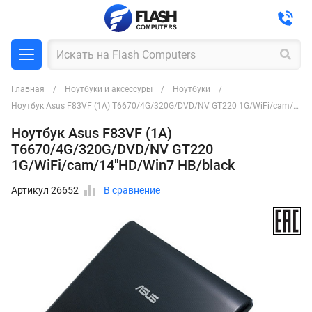
Главная
Ноутбуки и аксессуры
Ноутбуки
Ноутбук Asus F83VF (1A) T6670/4G/320G/DVD/NV GT220 1G/WiFi/cam/14"HD/Win7 HB/black
Ноутбук Asus F83VF (1A)
T6670/4G/320G/DVD/NV GT220
1G/WiFi/cam/14"HD/Win7 HB/black
Артикул 26652
В сравнение