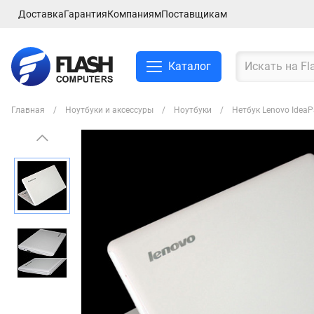
Доставка
Гарантия
Компаниям
Поставщикам
Каталог
Главная
Ноутбуки и аксессуры
Ноутбуки
Нетбук Lenovo Idea
Смартфоны и планшеты
Ноутбуки и аксессуры
Компьютеры и
комплектующие
Сетевое оборудование
ТВ, Аудио и Видео