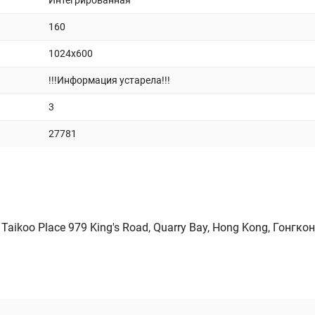
Интегрированная
160
1024x600
!!!Информация устарела!!!
3
27781
Taikoo Place 979 King's Road, Quarry Bay, Hong Kong, Гонгконг