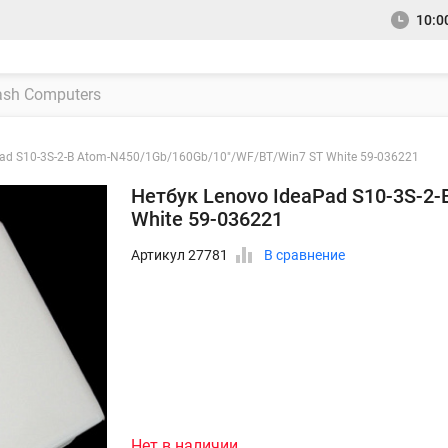
10:00
Pad S10-3S-2-B Atom-N450/1Gb/160Gb/10"/WF/BT/Win7 ST White 59-036221
Нетбук Lenovo IdeaPad S10-3S-2
White 59-036221
Артикул 27781
В сравнение
Нет в наличии