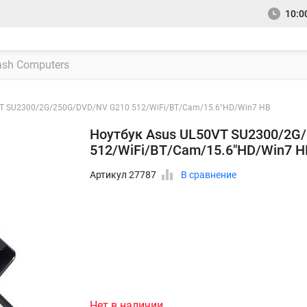
10:00
VT SU2300/2G/250G/DVD/NV G210 512/WiFi/BT/Cam/15.6"HD/Win7 HB
Ноутбук Asus UL50VT SU2300/2G
512/WiFi/BT/Cam/15.6"HD/Win7 H
Артикул 27787
В сравнение
Нет в наличии