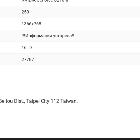
NVIDIA GeForce G210M
250
1366x768
!!!Информация устарела!!!
16 : 9
27787
itou Dist., Taipei City 112 Taiwan.