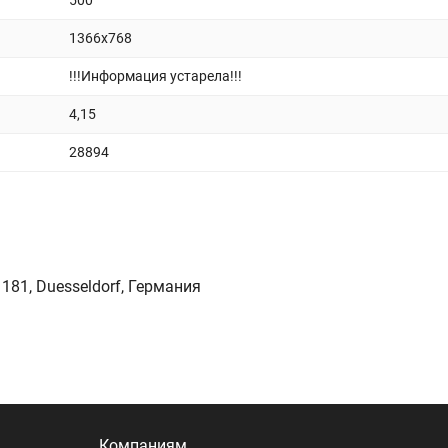
500
1366x768
!!!Информация устарела!!!
4,15
28894
 181, Duesseldorf, Германия
Компаниям