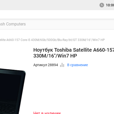
10:00
ellite A660-157 Core i5 430M/6Gb/500Gb/Blu-Ray/bt/GT 330M/16"/Win7 HP
Ноутбук Toshiba Satellite A660-1
330M/16"/Win7 HP
Артикул 28894
В сравнение
Нет в наличии