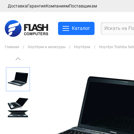
Доставка
Гарантия
Компаниям
Поставщикам
Каталог
Главная
Ноутбуки и аксессуры
Ноутбуки
Ноутбук Toshiba Sat
Смартфоны и планшеты
Ноутбуки и аксессуры
Компьютеры и
комплектующие
Сетевое оборудование
ТВ, Аудио и Видео