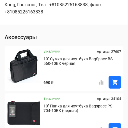
Kong, Гонгконг, Тел.: +81085225163838, факс:
+81085225163838
Аксессуары
В наличии
Артикул 27607
10" Сумка для ноутбука BagSpace BS-
560-10BK чёрная
690 ₽
В наличии
Артикул 34104
10" Папка для ноутбука Bagspace PS-
704-10BK (черная)