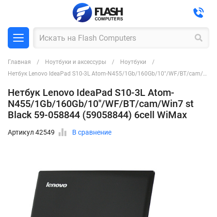
Главная
Ноутбуки и аксессуры
Ноутбуки
Нетбук Lenovo IdeaPad S10-3L Atom-N455/1Gb/160Gb/10"/WF/BT/cam/Win7 st Black 59-058844 (59058844) 6cell WiMax
Нетбук Lenovo IdeaPad S10-3L Atom-
N455/1Gb/160Gb/10"/WF/BT/cam/Win7 st
Black 59-058844 (59058844) 6cell WiMax
Артикул 42549
В сравнение