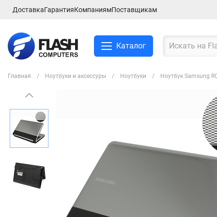
Доставка
Гарантия
Компаниям
Поставщикам
Каталог
Главная
Ноутбуки и аксессуры
Ноутбуки
Ноутбук Samsung RC
Смартфоны и планшеты
Ноутбуки и аксессуры
Компьютеры и
комплектующие
Сетевое оборудование
ТВ, Аудио и Видео