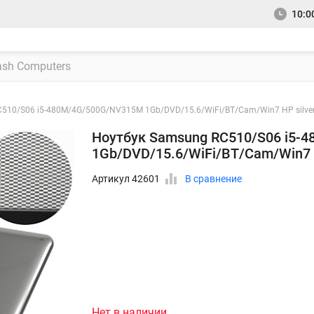
10:00
510/S06 i5-480M/4G/500G/NV315M 1Gb/DVD/15.6/WiFi/BT/Cam/Win7 HP silver
Ноутбук Samsung RC510/S06 i5-
1Gb/DVD/15.6/WiFi/BT/Cam/Win7 H
Артикул 42601
В сравнение
Нет в наличии