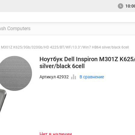
10:00
on M301Z K625/3Gb/320Gb/HD 4225/BT/WF/13.3"/Win7 HB64 silver/black 6cell
Ноутбук Dell Inspiron M301Z K6
silver/black 6cell
Артикул 42932
В сравнение
Нет в наличии