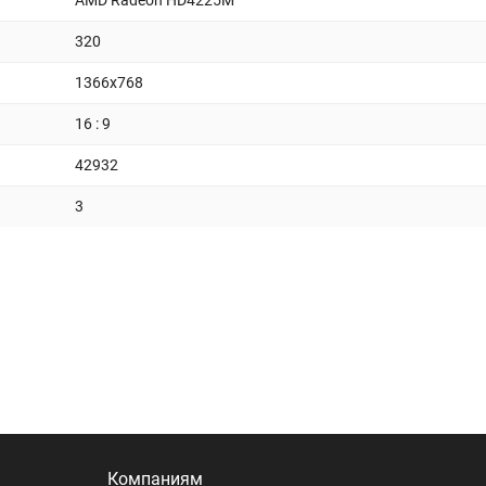
AMD Radeon HD4225M
320
1366x768
16 : 9
42932
3
Компаниям