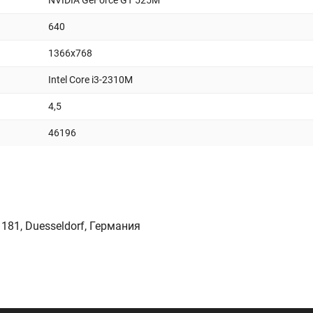
NVIDIA GeForce GT 525M
640
1366x768
Intel Core i3-2310M
4,5
46196
 181, Duesseldorf, Германия