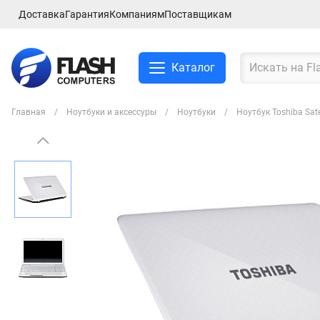
Доставка
Гарантия
Компаниям
Поставщикам
Каталог
Главная
Ноутбуки и аксессуры
Ноутбуки
Ноутбук Toshiba Sa
Смартфоны и планшеты
Ноутбуки и аксессуры
Компьютеры и
комплектующие
Сетевое оборудование
ТВ, Аудио и Видео