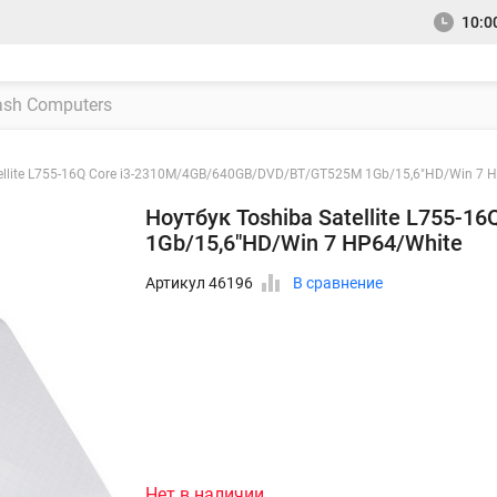
10:00
tellite L755-16Q Core i3-2310M/4GB/640GB/DVD/BT/GT525M 1Gb/15,6"HD/Win 7 
Ноутбук Toshiba Satellite L755
1Gb/15,6"HD/Win 7 HP64/White
Артикул 46196
В сравнение
Нет в наличии