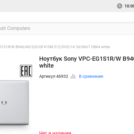
10:00
G1S1R/W B940/4G/320/GF410M 512/DVD/14"/bt/Win7 HB64 white
Ноутбук Sony VPC-EG1S1R/W B94
white
Артикул 46932
В сравнение
Нет в наличии