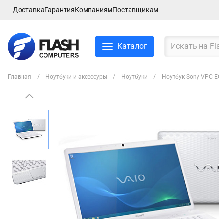
Доставка
Гарантия
Компаниям
Поставщикам
Каталог
Главная
Ноутбуки и аксессуры
Ноутбуки
Ноутбук Sony VPC-E
Смартфоны и планшеты
Ноутбуки и аксессуры
Компьютеры и
комплектующие
Сетевое оборудование
ТВ, Аудио и Видео