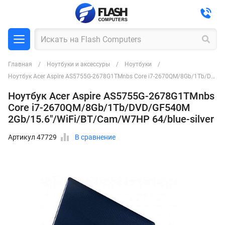
Главная
Ноутбуки и аксессуры
Ноутбуки
Ноутбук Acer Aspire AS5755G-2678G1TMnbs Core i7-2670QM/8Gb/1Tb/DVD/GF540M 2Gb/15.6"/WiFi/BT/Cam/W7HP 64/blue-silver
Ноутбук Acer Aspire AS5755G-2678G1TMnbs
Core i7-2670QM/8Gb/1Tb/DVD/GF540M
2Gb/15.6"/WiFi/BT/Cam/W7HP 64/blue-silver
Артикул 47729
В сравнение