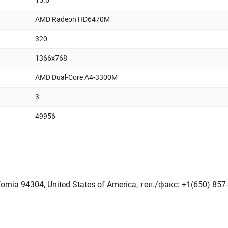
15.6
AMD Radeon HD6470M
320
1366x768
AMD Dual-Core A4-3300M
3
49956
fornia 94304, United States of America, тeл./факс: +1(650) 857