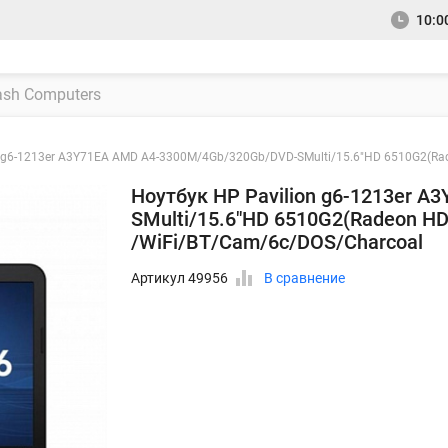
10:00
n g6-1213er A3Y71EA AMD A4-3300M/4Gb/320Gb/DVD-SMulti/15.6"HD 6510G2(R
Ноутбук HP Pavilion g6-1213er 
SMulti/15.6"HD 6510G2(Radeon H
/WiFi/BT/Cam/6c/DOS/Charcoal
Артикул 49956
В сравнение