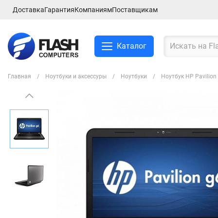
Доставка
Гарантия
Компаниям
Поставщикам
Каталог
Главная
Ноутбуки и аксессуры
Ноутбуки
Ноутбук HP Pavilio
Смартфоны и планшеты
Ноутбуки и аксессуры
Компьютеры и
комплектующие
Сетевое оборудование
ТВ, Аудио и Видео