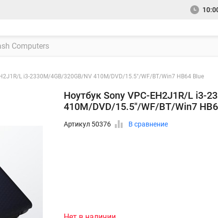
10:00
H2J1R/L i3-2330M/4GB/320GB/NV 410M/DVD/15.5"/WF/BT/Win7 HB64 Blue
Ноутбук Sony VPC-EH2J1R/L i3-
410M/DVD/15.5"/WF/BT/Win7 HB6
Артикул 50376
В сравнение
Нет в наличии