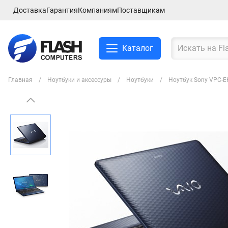
Доставка
Гарантия
Компаниям
Поставщикам
Каталог
Главная
Ноутбуки и аксессуры
Ноутбуки
Ноутбук Sony VPC-E
Смартфоны и планшеты
Ноутбуки и аксессуры
Компьютеры и
комплектующие
Сетевое оборудование
ТВ, Аудио и Видео