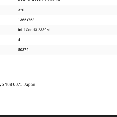
NVIDIA GeForce GT 410M
320
1366x768
Intel Core i3-2330M
4
50376
kyo 108-0075 Japan