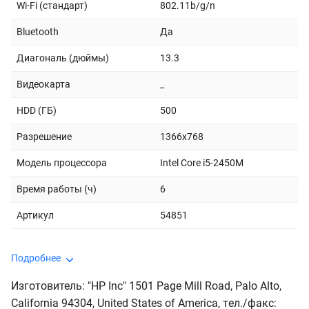
Wi-Fi (стандарт)
802.11b/g/n
Bluetooth
Да
Диагональ (дюймы)
13.3
Видеокарта
_
HDD (ГБ)
500
Разрешение
1366x768
Модель процессора
Intel Core i5-2450M
Время работы (ч)
6
Артикул
54851
Подробнее
Изготовитель: "HP Inc" 1501 Page Mill Road, Palo Alto,
California 94304, United States of America, тeл./факс: