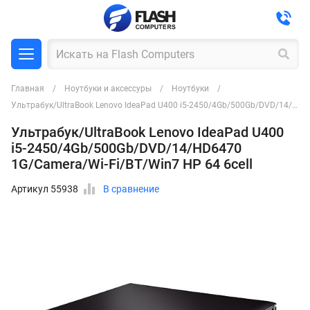
Главная
Ноутбуки и аксессуры
Ноутбуки
Ультрабук/UltraBook Lenovo IdeaPad U400 i5-2450/4Gb/500Gb/DVD/14/HD6470 1G/Camera/Wi-Fi/BT/Win7 HP 64 6cell
Ультрабук/UltraBook Lenovo IdeaPad U400
i5-2450/4Gb/500Gb/DVD/14/HD6470
1G/Camera/Wi-Fi/BT/Win7 HP 64 6cell
Артикул 55938
В сравнение