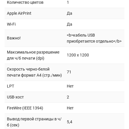
Количество цветов
1
Apple AirPrint
Да
Wi-Fi
Да
<b>кабель USB
Важно!
приобретается отдельно</b>
Максимальное разрешение
1200 x 1200
для ч/б печати (dpi)
Скорость черно-белой
71
печати формат А4 (стр./мин)
LPT
Нет
USB-хост
2
FireWire (IEEE 1394)
Нет
Вывод первой страницы в ч/
5,4
б (сек)