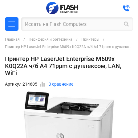
Главная
Периферия и оргтехника
Принтеры
Принтер HP LaserJet Enterprise M609x K0Q22A ч/б A4 71ppm с дуплексом, LAN, WiFi
Принтер HP LaserJet Enterprise M609x
K0Q22A ч/б A4 71ppm с дуплексом, LAN,
WiFi
Артикул 214605
В сравнение