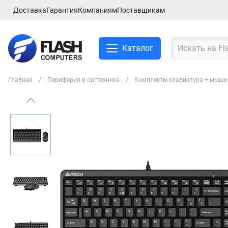
Доставка
Гарантия
Компаниям
Поставщикам
Каталог
Главная
Периферия и оргтехника
Комплекты клавиатура + мышь
Смартфоны и планшеты
Ноутбуки и аксессуры
Компьютеры и
комплектующие
Сетевое оборудование
ТВ, Аудио и Видео