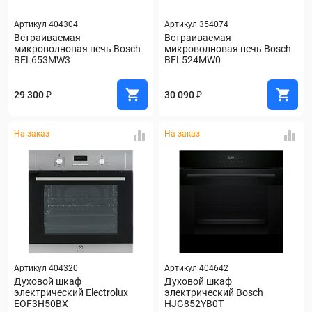
Артикул 404304
Артикул 354074
Встраиваемая 
Встраиваемая 
микроволновая печь Bosch 
микроволновая печь Bosch 
BEL653MW3
BFL524MW0
29 300 ₽
30 090 ₽
На заказ
На заказ
Артикул 404320
Артикул 404642
Духовой шкаф 
Духовой шкаф 
электрический Electrolux 
электрический Bosch 
EOF3H50BX
HJG852YB0T