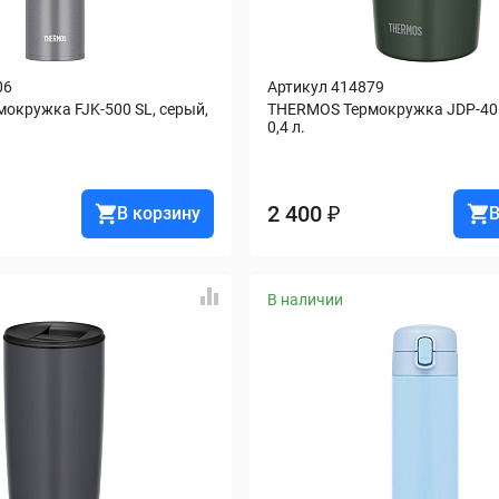
06
Артикул 414879
кружка FJK-500 SL, серый, 
THERMOS Термокружка JDP-401 
0,4 л.
2 400 ₽
В корзину
В
В наличии