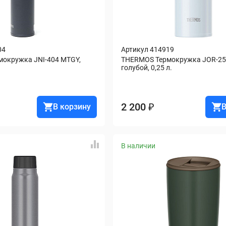
04
Артикул 414919
окружка JNI-404 MTGY, 
THERMOS Термокружка JOR-250
голубой, 0,25 л.
2 200 ₽
В корзину
В
В наличии