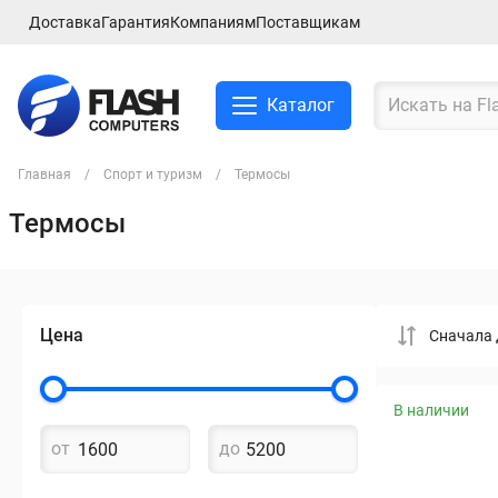
Доставка
Гарантия
Компаниям
Поставщикам
Каталог
Главная
Спорт и туризм
Термосы
Термосы
Смартфоны и планшеты
Ноутбуки и аксессуры
Цена
Cначала 
Компьютеры и
комплектующие
В наличии
Сетевое оборудование
от
до
ТВ, Аудио и Видео