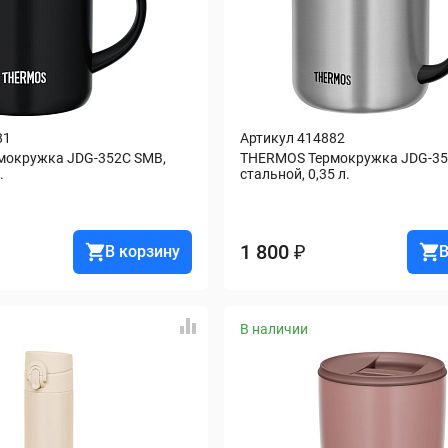
81
Артикул 414882
окружка JDG-352C SMB, 
THERMOS Термокружка JDG-352
.
стальной, 0,35 л.
1 800 ₽
В корзину
В
В наличии