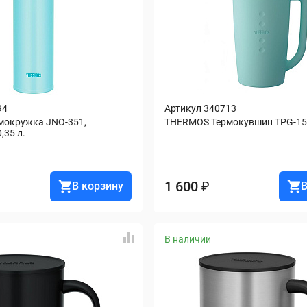
94
Артикул 340713
окружка JNO-351, 
THERMOS Термокувшин TPG-1500
,35 л.
1 600 ₽
В корзину
В
В наличии