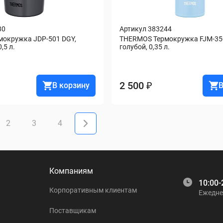
80
Артикул 383244
окружка JDP-501 DGY, 
THERMOS Термокружка FJM-350
,5 л.
голубой, 0,35 л.
2 500 ₽
В корзину
В
2
3
4
Компаниям
10:00-
Корпоративным клиентам
Ежедне
Поставщикам