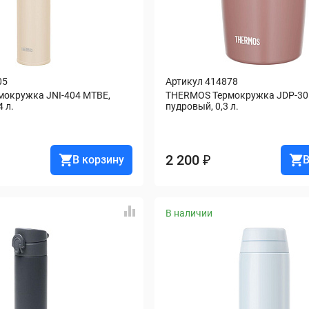
05
Артикул 414878
окружка JNI-404 MTBE, 
THERMOS Термокружка JDP-301
 л.
пудровый, 0,3 л.
2 200 ₽
В корзину
В
В наличии