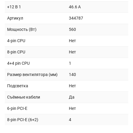
+12 В 1
46.6 A
Артикул
344787
Мощность (Вт)
560
4-pin CPU
Нет
8-pin CPU
Нет
4+4 pin CPU
1
Размер вентилятора (мм)
140
Подсветка
Нет
Съёмные кабели
Да
6-pin PCI-E
Нет
8-pin PCI-E (6+2)
4