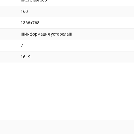
Intel GMA 500
160
1366x768
!!!Информация устарела!!!
7
16 : 9