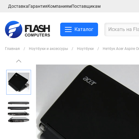
Доставка
Гарантия
Компаниям
Поставщикам
Каталог
Главная
Ноутбуки и аксессуры
Ноутбуки
Нетбук Acer Aspire 
Смартфоны и планшеты
Ноутбуки и аксессуры
Компьютеры и
комплектующие
Сетевое оборудование
ТВ, Аудио и Видео