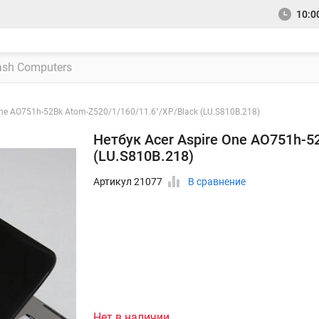
10:00
One AO751h-52Bk Atom-Z520/1/160/11.6"/XP/Black (LU.S810B.218)
Нетбук Acer Aspire One AO751h-5
(LU.S810B.218)
Артикул 21077
В сравнение
Нет в наличии