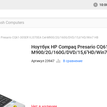
10:00
Presario CQ61-305ER VJ370EA Cel-M900/2G/160G/DVD/15,6"HD/Win7 HB
Ноутбук HP Compaq Presario CQ6
M900/2G/160G/DVD/15,6"HD/Win7
Артикул 23947
В сравнение
Нет в наличии