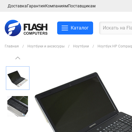
Доставка
Гарантия
Компаниям
Поставщикам
Каталог
Главная
Ноутбуки и аксессуры
Ноутбуки
Ноутбук HP Compaq 
Смартфоны и планшеты
Ноутбуки и аксессуры
Компьютеры и
комплектующие
Сетевое оборудование
ТВ, Аудио и Видео