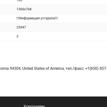
160
1366x768
!!!Информация устарела!!!
23947
3
fornia 94304, United States of America, тeл./факс: +1(650) 857
Компаниям