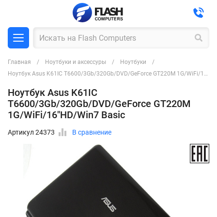
Главная
Ноутбуки и аксессуры
Ноутбуки
Ноутбук Asus K61IC T6600/3Gb/320Gb/DVD/GeForce GT220M 1G/WiFi/16"HD/Win7 Basic
Ноутбук Asus K61IC
T6600/3Gb/320Gb/DVD/GeForce GT220M
1G/WiFi/16"HD/Win7 Basic
Артикул 24373
В сравнение