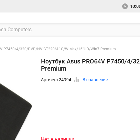
10:00
4V P7450/4/320/DVD/NV GT220M 1G/WiMax/16"HD/Win7 Premium
Ноутбук Asus PRO64V P7450/4/3
Premium
Артикул 24994
В сравнение
Нет в наличии