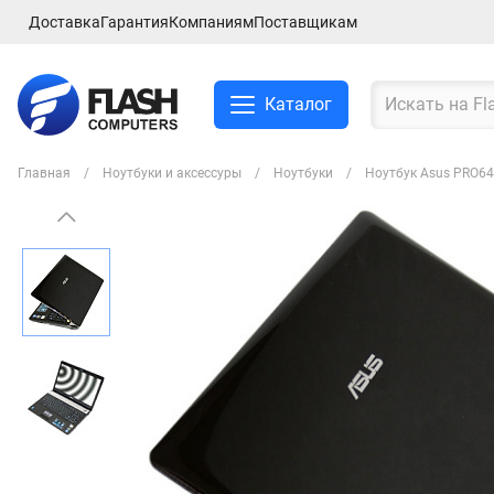
Доставка
Гарантия
Компаниям
Поставщикам
Каталог
Главная
Ноутбуки и аксессуры
Ноутбуки
Ноутбук Asus PRO6
Смартфоны и планшеты
Ноутбуки и аксессуры
Компьютеры и
комплектующие
Сетевое оборудование
ТВ, Аудио и Видео