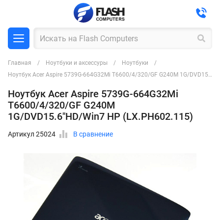
Главная
Ноутбуки и аксессуры
Ноутбуки
Ноутбук Acer Aspire 5739G-664G32Mi Т6600/4/320/GF G240M 1G/DVD15.6"HD/Win7 HP (LX.PH602.115)
Ноутбук Acer Aspire 5739G-664G32Mi
Т6600/4/320/GF G240M
1G/DVD15.6"HD/Win7 HP (LX.PH602.115)
Артикул 25024
В сравнение