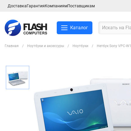
Доставка
Гарантия
Компаниям
Поставщикам
Каталог
Главная
Ноутбуки и аксессуры
Ноутбуки
Нетбук Sony VPC-W1
Смартфоны и планшеты
Ноутбуки и аксессуры
Компьютеры и
комплектующие
Сетевое оборудование
ТВ, Аудио и Видео