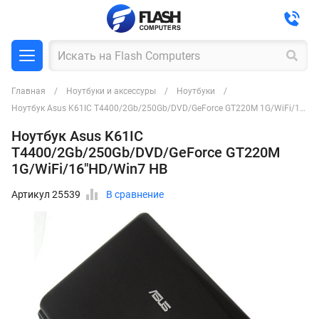
Главная
Ноутбуки и аксессуры
Ноутбуки
Ноутбук Asus K61IC T4400/2Gb/250Gb/DVD/GeForce GT220M 1G/WiFi/16"HD/Win7 HB
Ноутбук Asus K61IC
T4400/2Gb/250Gb/DVD/GeForce GT220M
1G/WiFi/16"HD/Win7 HB
Артикул 25539
В сравнение