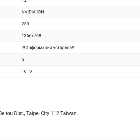
12.1
NVIDIA ION
250
1366x768
!!!Информация устарела!!!
5
16 : 9
itou Dist., Taipei City 112 Taiwan.