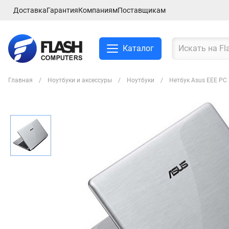
Доставка
Гарантия
Компаниям
Поставщикам
Каталог
Главная
Ноутбуки и аксессуры
Ноутбуки
Нетбук Asus EEE PC 
Смартфоны и планшеты
Ноутбуки и аксессуры
Компьютеры и
комплектующие
Сетевое оборудование
ТВ, Аудио и Видео