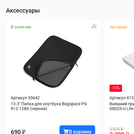
Аксессуары
В наличии
На заказ
-15%
Артикул 30642
Артикул 41
13.3" Папка для ноутбука Bagspace PS-
Внешний пр
812-12BK (черная)
08D2S-U Lit
2 820 ₽
690 ₽
В корзину