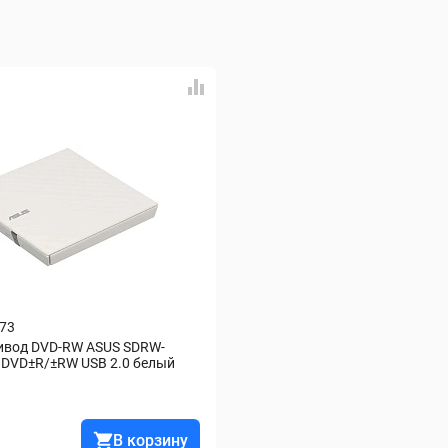
373
ивод DVD-RW ASUS SDRW-
e DVD±R/±RW USB 2.0 белый
В корзину