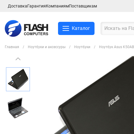
Доставка
Гарантия
Компаниям
Поставщикам
Каталог
Главная
Ноутбуки и аксессуры
Ноутбуки
Ноутбук Asus K50AB
Смартфоны и планшеты
Ноутбуки и аксессуры
Компьютеры и
комплектующие
Сетевое оборудование
ТВ, Аудио и Видео