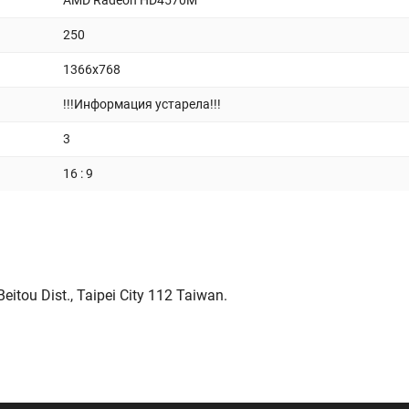
AMD Radeon HD4570M
250
1366x768
!!!Информация устарела!!!
3
16 : 9
itou Dist., Taipei City 112 Taiwan.