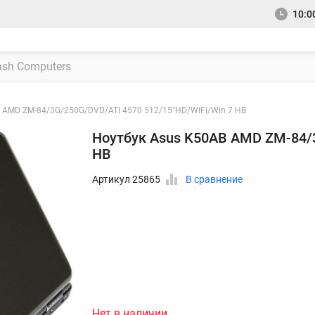
10:00
 AMD ZM-84/3G/250G/DVD/ATI 4570 512/15"HD/WiFi/Win 7 HB
Ноутбук Asus K50AB AMD ZM-84/3
HB
Артикул 25865
В сравнение
Нет в наличии