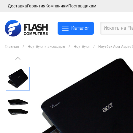
Доставка
Гарантия
Компаниям
Поставщикам
Каталог
Главная
Ноутбуки и аксессуры
Ноутбуки
Ноутбук Acer Aspir
Смартфоны и планшеты
Ноутбуки и аксессуры
Компьютеры и
комплектующие
Сетевое оборудование
ТВ, Аудио и Видео