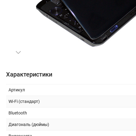
Бытовая техника
Периферия и оргтехника
Накопители
Кабели и переходники
Офис и Охрана
Характеристики
Спорт и туризм
Артикул
Wi-Fi (стандарт)
Строительство и ремонт
Bluetooth
Инструмент и материалы
Диагональ (дюймы)
Сад и дача