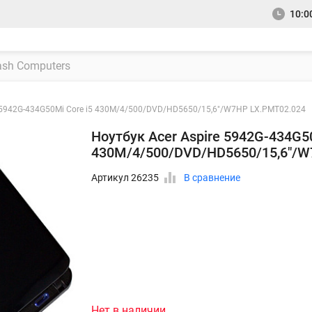
10:00
e 5942G-434G50Mi Core i5 430M/4/500/DVD/HD5650/15,6"/W7HP LX.PMT02.024
Ноутбук Acer Aspire 5942G-434G50
430M/4/500/DVD/HD5650/15,6"/W
Артикул 26235
В сравнение
Нет в наличии