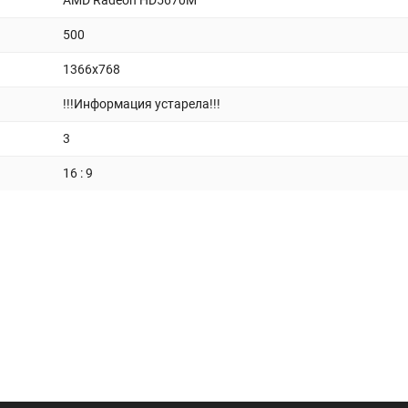
AMD Radeon HD5670M
500
1366x768
!!!Информация устарела!!!
3
16 : 9