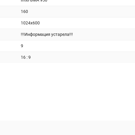
Intel GMA 950
160
1024x600
!!!Информация устарела!!!
9
16 : 9