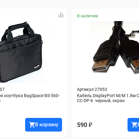
В наличии
607
Артикул 27953
ля ноутбука BagSpace BS-560-
Кабель DisplayPort M/M 1.8м Ca
я
CC-DP-6  черный, экран
590 ₽
В корзину