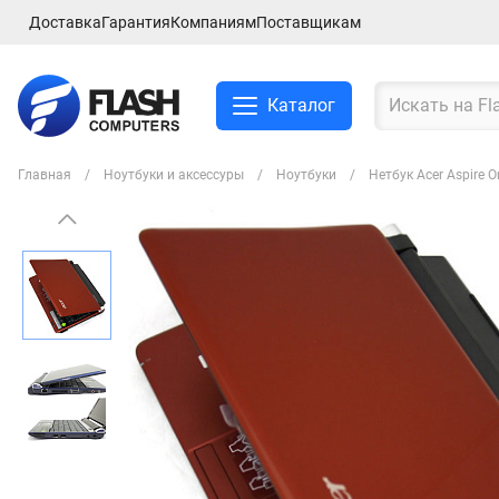
Доставка
Гарантия
Компаниям
Поставщикам
Каталог
Главная
Ноутбуки и аксессуры
Ноутбуки
Нетбук Acer Aspire 
Смартфоны и планшеты
Ноутбуки и аксессуры
Компьютеры и
комплектующие
Сетевое оборудование
ТВ, Аудио и Видео