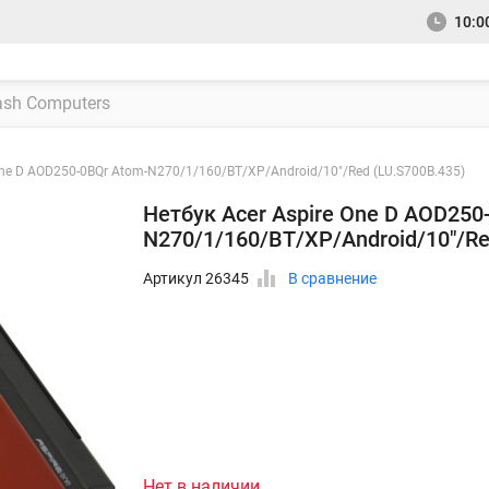
10:00
One D AOD250-0BQr Atom-N270/1/160/BT/XP/Android/10"/Red (LU.S700B.435)
Нетбук Acer Aspire One D AOD250
N270/1/160/BT/XP/Android/10"/Re
Артикул 26345
В сравнение
Нет в наличии