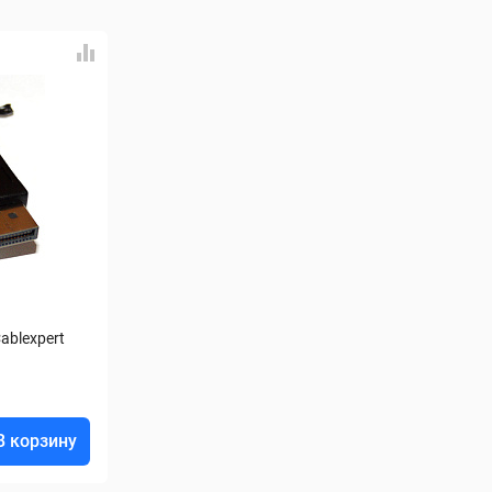
blexpert 
В корзину