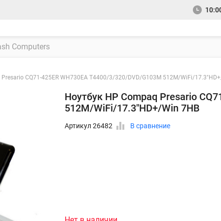
10:00
 Presario CQ71-425ER WH730EA T4400/3/320/DVD/G103M 512M/WiFi/17.3"HD+
Ноутбук HP Compaq Presario CQ
512M/WiFi/17.3"HD+/Win 7HB
Артикул 26482
В сравнение
Нет в наличии