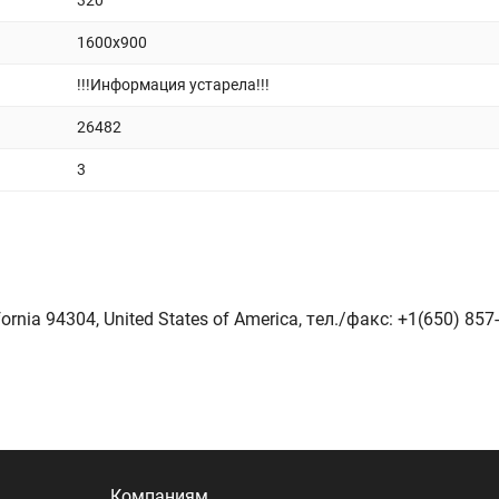
320
1600x900
!!!Информация устарела!!!
26482
3
fornia 94304, United States of America, тeл./факс: +1(650) 857
Компаниям