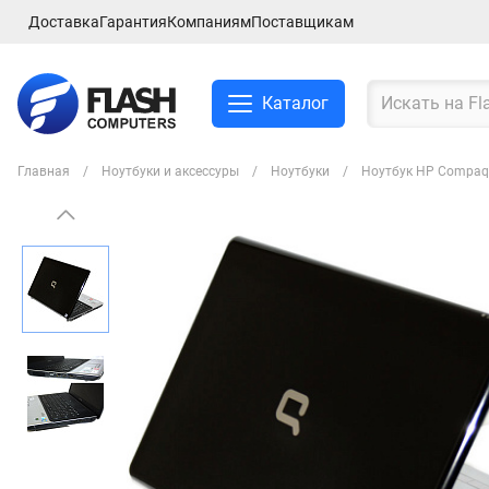
Доставка
Гарантия
Компаниям
Поставщикам
Каталог
Главная
Ноутбуки и аксессуры
Ноутбуки
Ноутбук HP Compaq
Смартфоны и планшеты
Ноутбуки и аксессуры
Компьютеры и
комплектующие
Сетевое оборудование
ТВ, Аудио и Видео